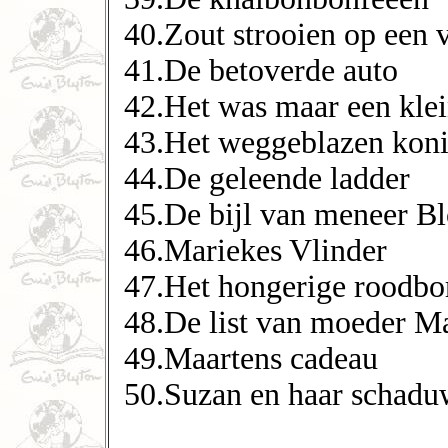
40.Zout strooien op een v
41.De betoverde auto
42.Het was maar een klei
43.Het weggeblazen koni
44.De geleende ladder
45.De bijl van meneer B
46.Mariekes Vlinder
47.Het hongerige roodbor
48.De list van moeder Ma
49.Maartens cadeau
50.Suzan en haar schadu