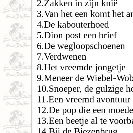
2.Zakken in zijn knië
3.Van het een komt het a
4.De kabouterhoed
5.Dion post een brief
6.De wegloopschoenen
7.Verdwenen
8.Het vreemde jongetje
9.Meneer de Wiebel-Wob
10.Snoeper, de gulzige h
11.Een vreemd avontuur
12.De pop die een moede
13.Een beetje al te voorb
14.Bij de Biezenbrug