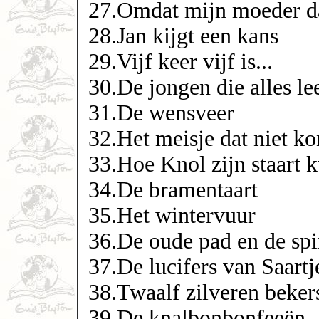
27.Omdat mijn moeder da
28.Jan kijgt een kans
29.Vijf keer vijf is...
30.De jongen die alles le
31.De wensveer
32.Het meisje dat niet ko
33.Hoe Knol zijn staart k
34.De bramentaart
35.Het wintervuur
36.De oude pad en de spi
37.De lucifers van Saart
38.Twaalf zilveren beker
39.De knalbonbonfeeën