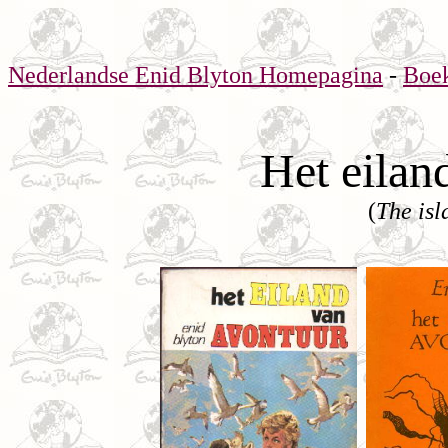
Nederlandse Enid Blyton Homepagina
-
Boe
Het eilan
(
The isl