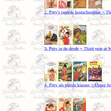
2. Pitty's tweede kostschooljaar = 
3. Pitty in de derde = Third year at
4. Pitty als vierde klasser = Upper 