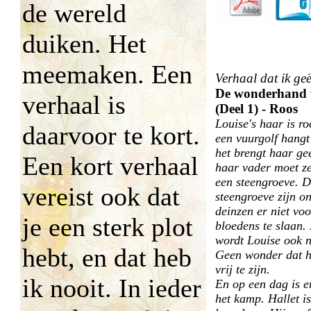
de wereld
duiken. Het
meemaken. Een
Verhaal dat ik geë
De wonderhand v
verhaal is
(Deel 1) - Roos
Louise's haar is r
daarvoor te kort.
een vuurgolf hangt
het brengt haar ge
Een kort verhaal
haar vader moet ze
een steengroeve. D
vereist ook dat
steengroeve zijn o
deinzen er niet voo
je een sterk plot
bloedens te slaan.
wordt Louise ook n
hebt, en dat heb
Geen wonder dat he
vrij te zijn.
ik nooit. In ieder
En op een dag is e
het kamp. Hallet i