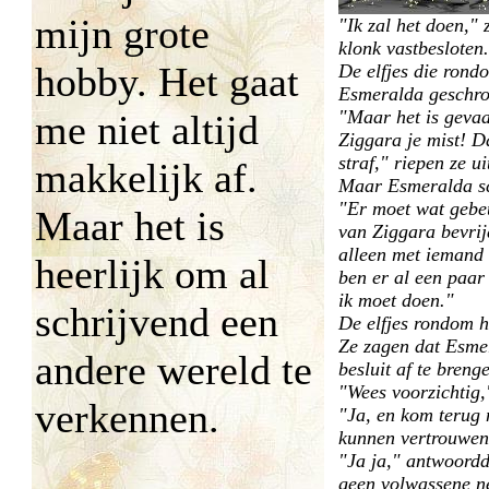
mijn grote
"Ik zal het doen,"
klonk vastbesloten.
hobby. Het gaat
De elfjes die rond
Esmeralda geschro
"Maar het is gevaar
me niet altijd
Ziggara je mist! Da
straf," riepen ze u
makkelijk af.
Maar Esmeralda sc
"Er moet wat gebeu
Maar het is
van Ziggara bevri
alleen met iemand 
heerlijk om al
ben er al een paar
ik moet doen."
schrijvend een
De elfjes rondom ha
Ze zagen dat Esme
andere wereld te
besluit af te breng
"Wees voorzichtig,"
verkennen.
"Ja, en kom terug
kunnen vertrouwen,
"Ja ja," antwoordd
geen volwassene n