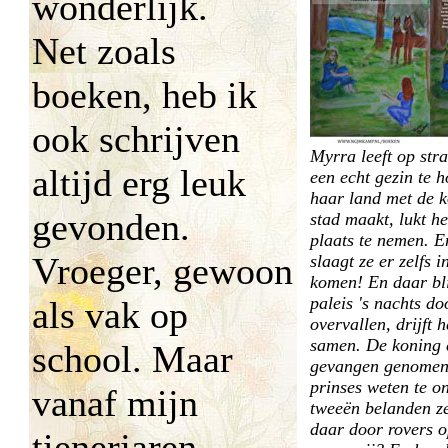
wonderlijk.
Net zoals
boeken, heb ik
ook schrijven
Myrra leeft op str
altijd erg leuk
een echt gezin te h
haar land met de k
gevonden.
stad maakt, lukt he
plaats te nemen. E
Vroeger, gewoon
slaagt ze er zelfs i
komen! En daar blij
paleis 's nachts do
als vak op
overvallen, drijft 
samen. De koning 
school. Maar
gevangen genomen
prinses weten te o
vanaf mijn
tweeën belanden z
daar door rovers 
tienerjaren