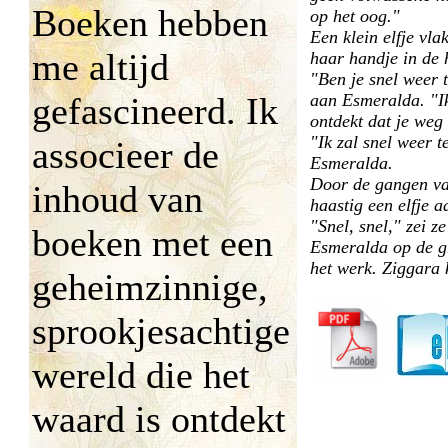
Boeken hebben
op het oog."
Een klein elfje vl
me altijd
haar handje in de 
"Ben je snel weer t
gefascineerd. Ik
aan Esmeralda. "Ik
ontdekt dat je weg
"Ik zal snel weer t
associeer de
Esmeralda.
Door de gangen va
inhoud van
haastig een elfje 
"Snel, snel," zei ze
boeken met een
Esmeralda op de g
het werk. Ziggara 
geheimzinnige,
sprookjesachtige
wereld die het
waard is ontdekt