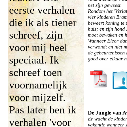
net zijn geweest.
eerste verhalen
Rondom het 'Verla
vier kinderen Bram
die ik als tiener
beweert koning te 
huis; en zijn hond 
schreef, zijn
moet bewaken en he
Wanneer Eleor dan
voor mij heel
verwondt en niet 
de gebeurtenissen 
speciaal. Ik
goed over elkaar he
schreef toen
voornamelijk
voor mijzelf.
Pas later ben ik
De Jungle van A
Er wacht de kinde
verhalen 'voor
vakantie wanneer z