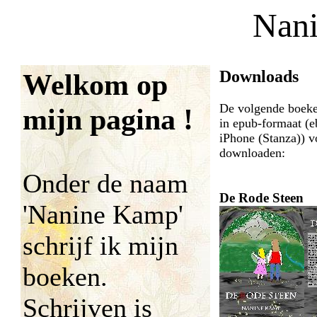
Nan
Downloads
Welkom op
De volgende boeken
mijn pagina !
in epub-formaat (e
iPhone (Stanza)) v
downloaden:
Onder de naam
De Rode Steen
'Nanine Kamp'
schrijf ik mijn
boeken.
Schrijven is