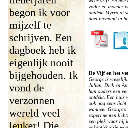
weer vrij? En hoe k
vader en moeder w
begon ik voor
ontdekt Myrra al sn
doet niemand in he
mijzelf te
schrijven. Een
dagboek heb ik
eigenlijk nooit
bijgehouden. Ik
De Vijf en het ve
George is vreselijk
vond de
Julian, Dick en An
hun ouders een ver
verzonnen
ontdekt. Een huis 
ook nog eens licht
wanneer George’s 
wereld veel
experimenten lichtz
een plek waar hij k
leuker! Die
vakantiehuisje waa