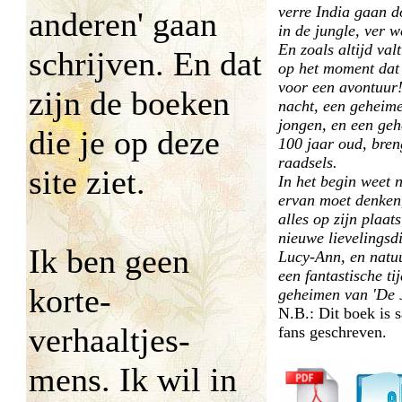
verre India gaan d
anderen' gaan
in de jungle, ver w
En zoals altijd val
schrijven. En dat
op het moment dat 
voor een avontuur
zijn de boeken
nacht, een geheim
jongen, en een geh
die je op deze
100 jaar oud, bren
raadsels.
site ziet.
In het begin weet n
ervan moet denken
alles op zijn plaats
nieuwe lievelingsd
Ik ben geen
Lucy-Ann, en natuu
een fantastische ti
korte-
geheimen van 'De 
N.B.: Dit boek is 
verhaaltjes-
fans geschreven.
mens. Ik wil in