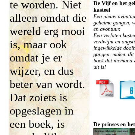
te worden. Niet
De Vijf en het g
kasteel
alleen omdat die
Een nieuw avontuur
geheime gangen, w
wereld erg mooi
en avontuur.
Een verlaten kastee
is, maar ook
verdwijnt en angst
ingewikkelde dool
omdat je er
gangen, maken dit 
boek dat niemand 
uit is!
wijzer, en dus
beter van wordt.
Dat zoiets is
opgeslagen in
een boek, is
De prinses en het