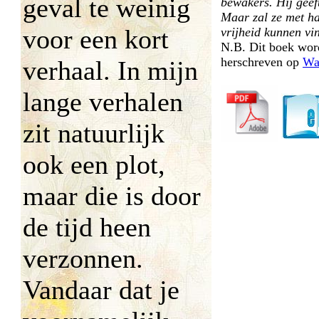
geval te weinig
bewakers. Hij geef
Maar zal ze met ha
voor een kort
vrijheid kunnen vi
N.B. Dit boek wor
herschreven op
Wat
verhaal. In mijn
lange verhalen
zit natuurlijk
ook een plot,
maar die is door
de tijd heen
verzonnen.
Vandaar dat je