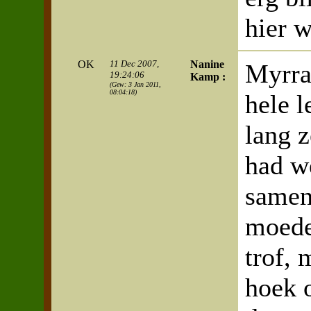
hier w
OK
11 Dec 2007,
Nanine
Myrra 
19:24:06
Kamp :
(Gew: 3 Jan 2011,
08:04:18)
hele l
lang z
had w
samen
moede
trof, 
hoek 