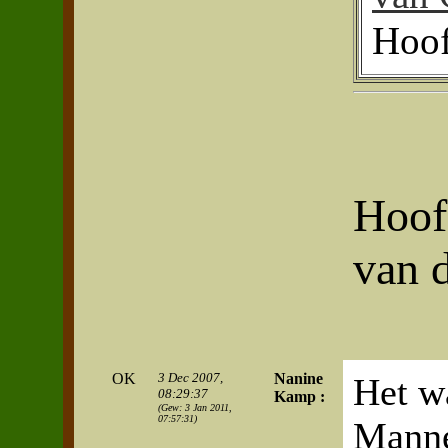
Hoof
Hoof
van 
OK
3 Dec 2007,
Nanine
Het w
08:29:37
Kamp :
(Gew: 3 Jan 2011,
07:57:31)
Manne