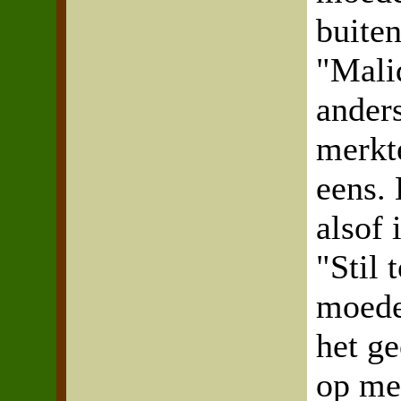
buiten
"Malid
anders
merkte
eens. 
alsof 
"Stil 
moeder
het ge
op met