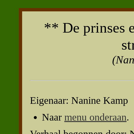
** De prinses 
st
(Nan
Eigenaar: Nanine Kamp
Naar
menu onderaan
.
Verhaal begonnen door: