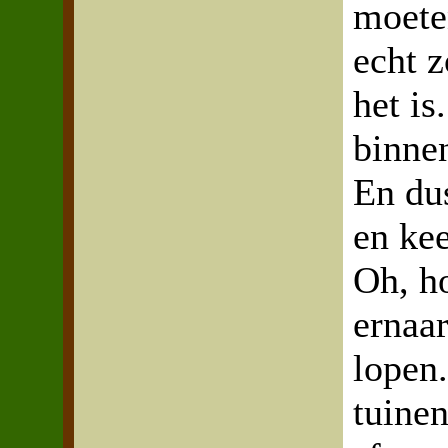
moete
echt z
het is
binne
En dus
en kee
Oh, h
ernaar
lopen
tuinen