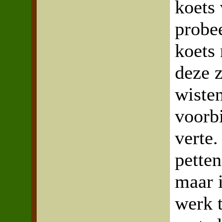
koets 
probee
koets 
deze z
wisten
voorbi
verte
pette
maar i
werk 