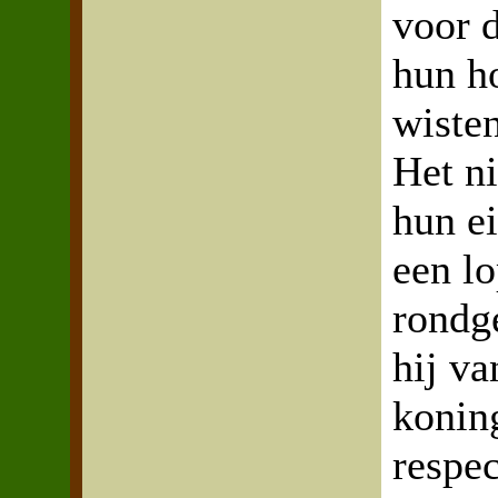
voor 
hun ho
wisten
Het n
hun e
een lo
rondge
hij v
konin
respec