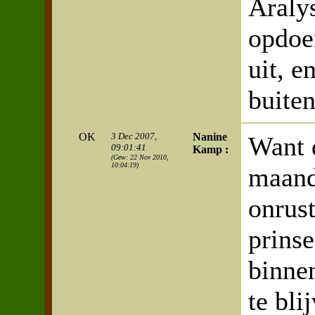
Araly
opdoe
uit, e
buite
OK
3 Dec 2007,
Nanine
Want 
09:01:41
Kamp :
(Gew: 22 Nov 2010,
10:04:19)
maand
onrust
prins
binne
te bli