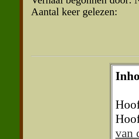
Aantal keer gelezen:
Inh
Hoof
Hoof
van 