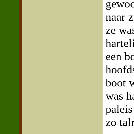
gewoon
naar z
ze was
hartel
een bo
hoofds
boot w
was ha
paleis
zo ta