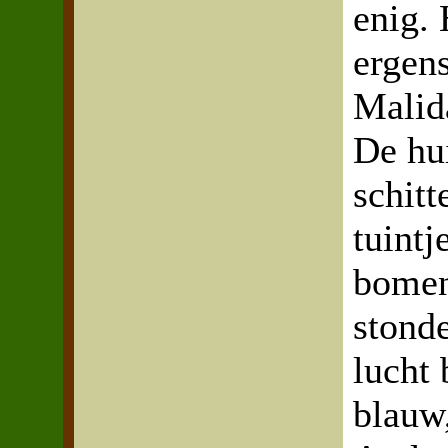
enig.
ergens
Malida
De hu
schitt
tuint
bomen
stond
lucht
blauw,