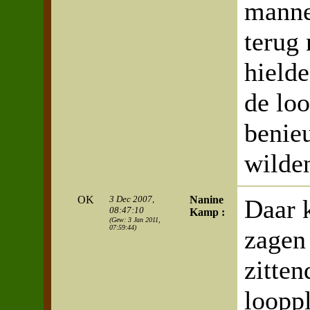
manne
terug
hield
de lo
benie
wilde
OK
3 Dec 2007,
Nanine
Daar 
08:47:10
Kamp :
(Gew: 3 Jan 2011,
07:59:44)
zagen
zitten
loopp