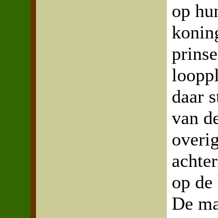
op hun
konin
prins
looppl
daar s
van d
overi
achter
op de 
De ma