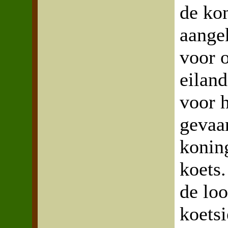
de kon
aange
voor 
eiland
voor 
gevaa
koning
koets.
de loo
koets