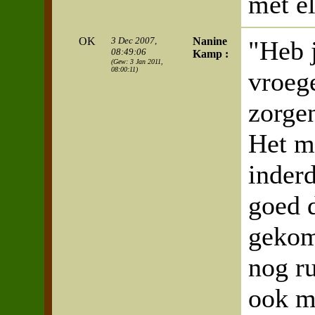
met el
OK
3 Dec 2007,
Nanine
"Heb 
08:49:06
Kamp :
(Gew: 3 Jan 2011,
08:00:11)
vroege
zorgen
Het m
inderd
goed d
gekome
nog ru
ook m