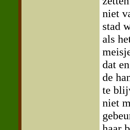
zette
niet v
stad w
als he
meisje
dat en
de ha
te bli
niet 
gebeu
haar 