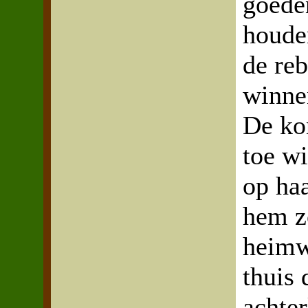
goede
houde
de reb
winne
De kon
toe wi
op ha
hem z
heimw
thuis 
achter