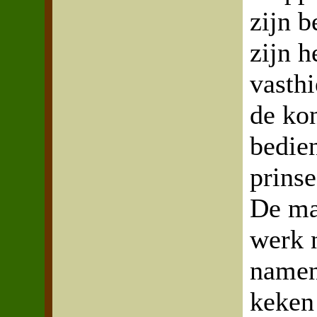
zijn b
zijn h
vasthi
de ko
bedien
prinse
De ma
werk 
namen
keken