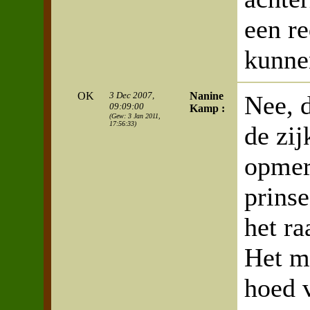
een re
kunne
OK
3 Dec 2007,
Nanine
Nee, 
09:09:00
Kamp :
(Gew: 3 Jan 2011,
17:56:33)
de zij
opmer
prinse
het ra
Het m
hoed 