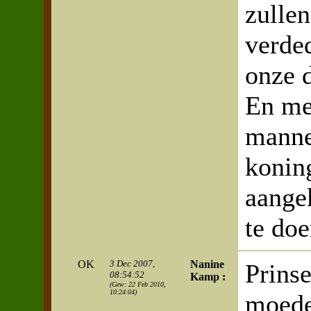
zullen
verded
onze 
En me
manne
konin
aange
te doe
OK
3 Dec 2007,
Nanine
Prinse
08:54:52
Kamp :
(Gew: 22 Feb 2010,
10:24:04)
moede