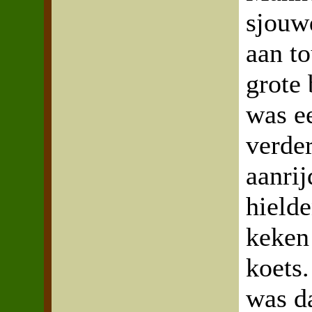
sjouw
aan t
grote
was e
verde
aanri
hield
keken
koets.
was d