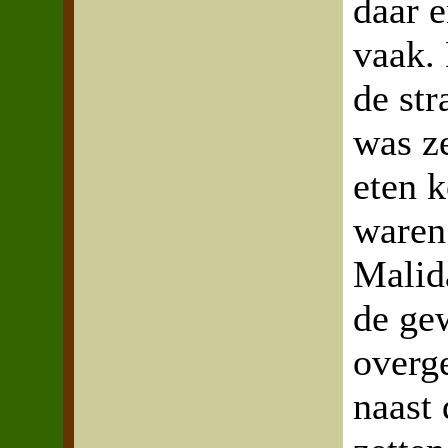
daar 
vaak.
de str
was ze
eten 
waren
Malid
de ge
overg
naast 