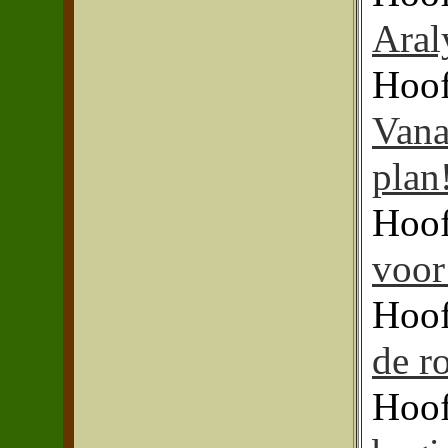
Aral
Hoof
Vana
plan
Hoof
voor
Hoof
de ro
Hoof