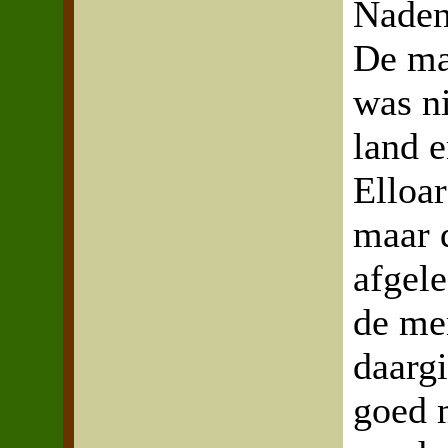
Nadenk
De ma
was ni
land e
Elloar
maar d
afgele
de me
daargi
goed 