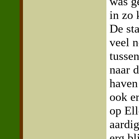
was g
in zo 
De sta
veel n
tusse
naar d
haven
ook e
op El
aardig
erg bl