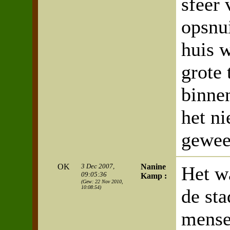
sfeer 
opsnu
huis 
grote 
binnen
het ni
gewee
OK
3 Dec 2007,
Nanine
Het wa
09:05:36
Kamp :
(Gew: 22 Nov 2010,
10:08:54)
de sta
mense