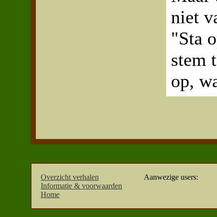
niet v
"Sta o
stem t
op, wa
Overzicht verhalen
Aanwezige users:
Informatie & voorwaarden
Home