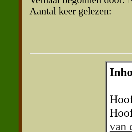
Aantal keer gelezen:
Inh
Hoof
Hoof
van 