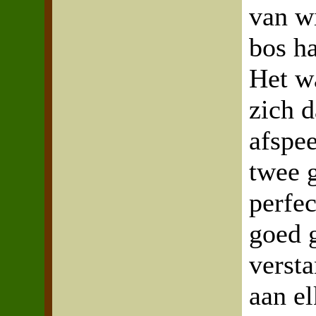
van w
bos h
Het w
zich 
afspee
twee 
perfe
goed 
versta
aan e