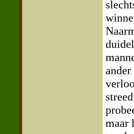
slech
winne
Naarm
duidel
manne
ander
verloo
streed
probe
maar h