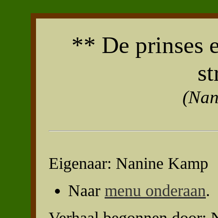
** De prinses 
st
(Nan
Eigenaar: Nanine Kamp
Naar
menu onderaan
.
Verhaal begonnen door: