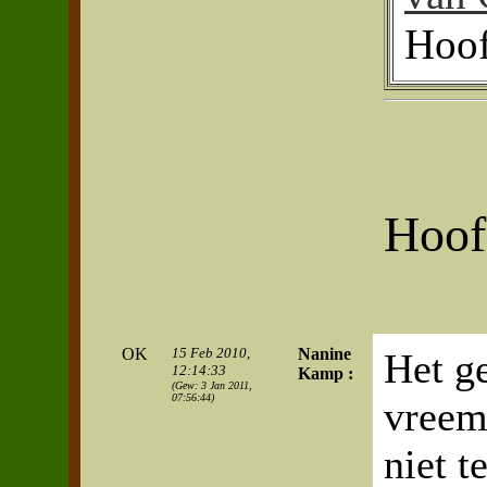
Hoof
Hoof
OK
15 Feb 2010,
Nanine
Het g
12:14:33
Kamp :
(Gew: 3 Jan 2011,
07:56:44)
vreemd
niet t