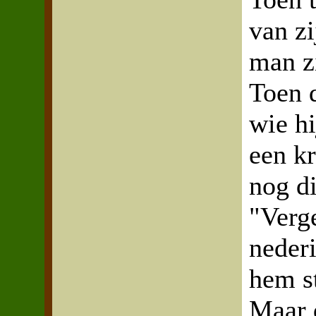
van zi
man zi
Toen 
wie hi
een k
nog di
"Verge
neder
hem st
Maar 