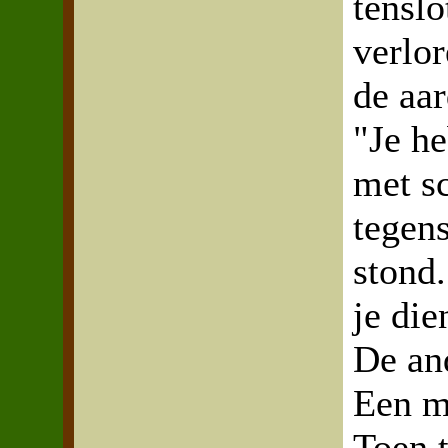
tenslo
verlo
de aar
"Je h
met sc
tegen
stond.
je die
De an
Een mo
Toen t