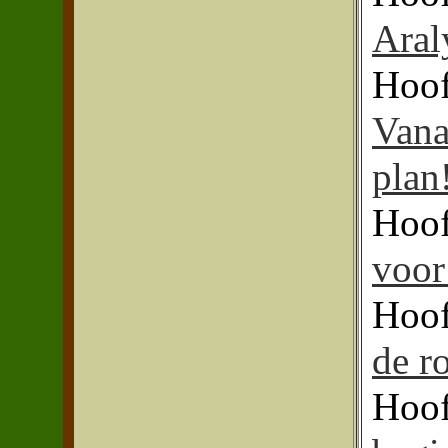
Aral
Hoof
Vana
plan
Hoof
voor
Hoof
de ro
Hoof