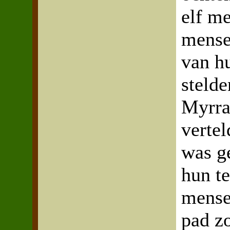
elf m
mense
van h
steld
Myrra
vertel
was g
hun te
mense
pad z