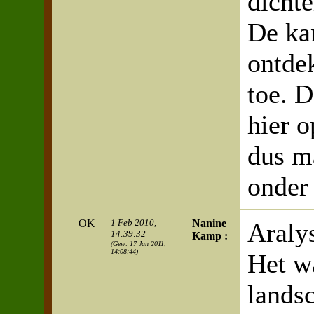
dichte
De ka
ontde
toe. 
hier 
dus m
onder
OK
1 Feb 2010,
Nanine
Araly
14:39:32
Kamp :
(Gew: 17 Jan 2011,
14:08:44)
Het wa
landsc