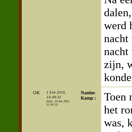
dalen,
werd 
nacht 
nacht
zijn, 
konde
OK
1 Feb 2010,
Nanine
Toen 
14:49:31
Kamp :
(Gew: 24 Jan 2011,
11:36:12)
het r
was, 