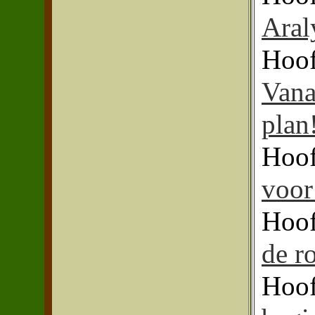
Aral
Hoof
Vana
plan
Hoof
voor
Hoof
de ro
Hoof