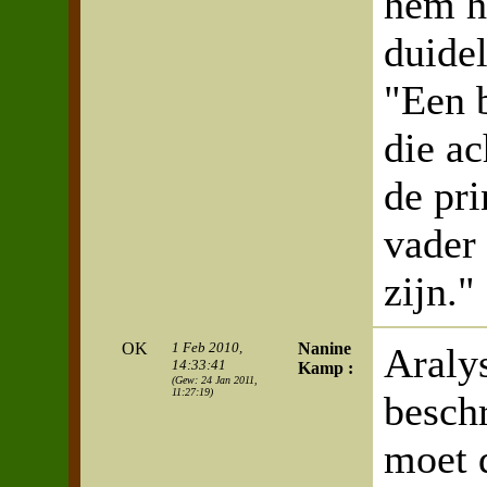
hem h
duidel
"Een 
die ac
de pr
vader
zijn."
OK
1 Feb 2010,
Nanine
Aralys
14:33:41
Kamp :
(Gew: 24 Jan 2011,
11:27:19)
beschr
moet 