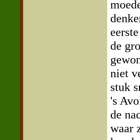
moede
denke
eerste
de gro
gewon
niet v
stuk s
's Av
de nac
waar 