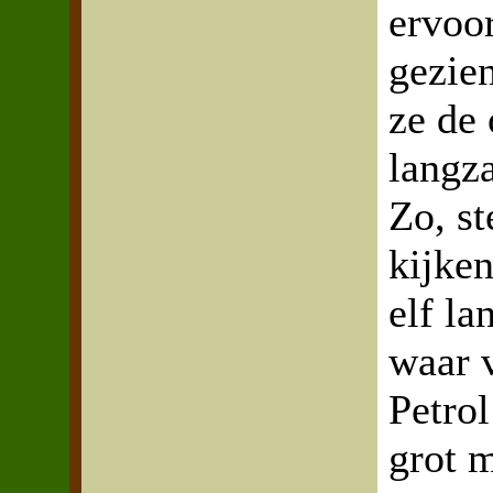
ervoo
gezie
ze de
langz
Zo, s
kijke
elf la
waar 
Petro
grot 