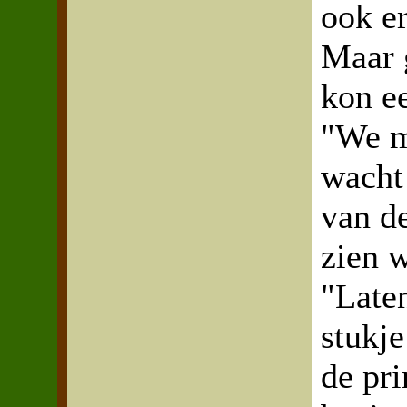
ook er
Maar 
kon e
"We m
wacht 
van d
zien 
"Late
stukje
de pri