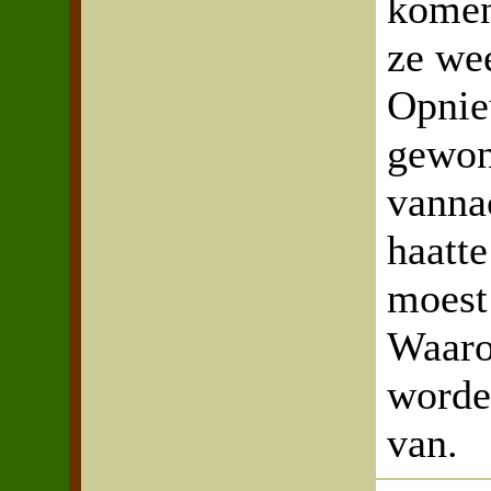
komen
ze we
Opnie
gewon
vanna
haatt
moest
Waaro
worde
van.