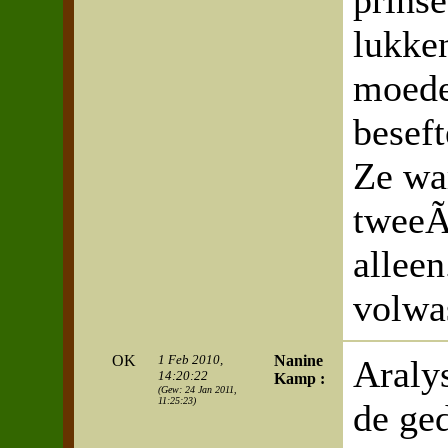
prinse
lukke
moede
beseft
Ze war
tweeÃ
alleen
volwa
OK
1 Feb 2010,
Nanine
Araly
14:20:22
Kamp :
(Gew: 24 Jan 2011,
11:25:23)
de ge