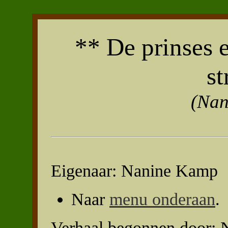
** De prinses 
st
(Nan
Eigenaar: Nanine Kamp
Naar
menu onderaan
.
Verhaal begonnen door: