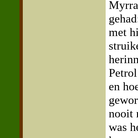
Myrra
gehad:
met hi
struik
herinn
Petro
en hoe
gewor
nooit
was h