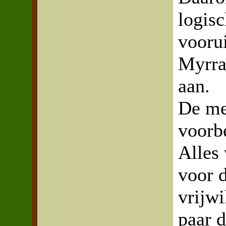
logisc
vooru
Myrra
aan.
De me
voorbe
Alles
voor 
vrijw
paar 