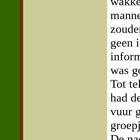
wakker
manne
zoude
geen i
infor
was go
Tot te
had d
vuur 
groepj
De na