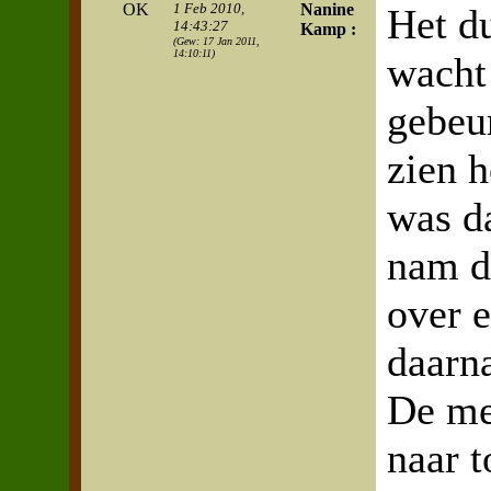
OK
1 Feb 2010,
Nanine
Het d
14:43:27
Kamp :
(Gew: 17 Jan 2011,
14:10:11)
wacht 
gebeur
zien h
was d
nam d
over 
daarn
De me
naar 