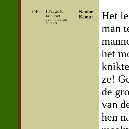
OK
1 Feb 2010,
Nanine
Het l
14:53:40
Kamp :
(Gew: 17 Jan 2011,
14:13:12)
man t
manne
het m
knikte
ze! G
de gro
van d
hen n