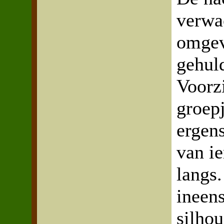
verwa
omgev
gehul
Voorzi
groep
ergens
van i
langs
ineens
silhou