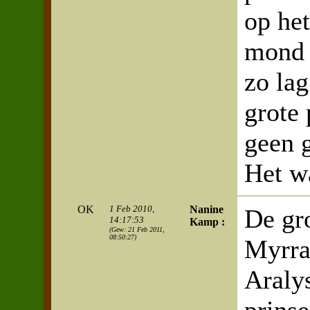
op het
mond 
zo la
grote 
geen g
Het wa
OK
1 Feb 2010,
Nanine
De gro
14:17:53
Kamp :
(Gew: 21 Feb 2011,
08:50:27)
Myrra
Araly