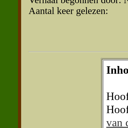
Aantal keer gelezen:
Inh
Hoof
Hoof
van 