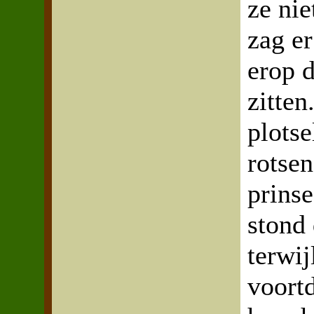
ze ni
zag er
erop d
zitten
plotse
rotsen
prinse
stond 
terwij
voort