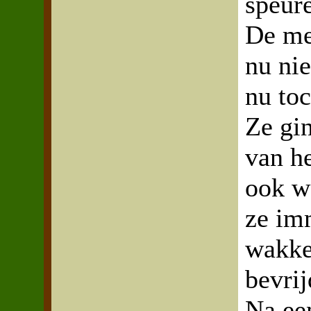
speur
De me
nu ni
nu toc
Ze gi
van he
ook w
ze im
wakke
bevrij
Na ee