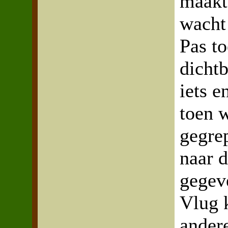
maakt
wacht 
Pas t
dicht
iets e
toen w
gegrep
naar d
gegev
Vlug 
ander