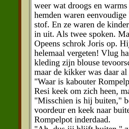
weer wat droogs en warms
hemden waren eenvoudige k
stof. En ze waren de kinder
in uit. Als twee spoken. Ma
Opeens schrok Joris op. H
helemaal vergeten! Vlug haa
kleding zijn blouse tevoors
maar de kikker was daar al 
"Waar is kabouter Rompelpo
Resi keek om zich heen, ma
"Misschien is hij buiten," 
voordeur en keek naar buit
Rompelpot inderdaad.
"Ah, dus jij blijft buiten," z